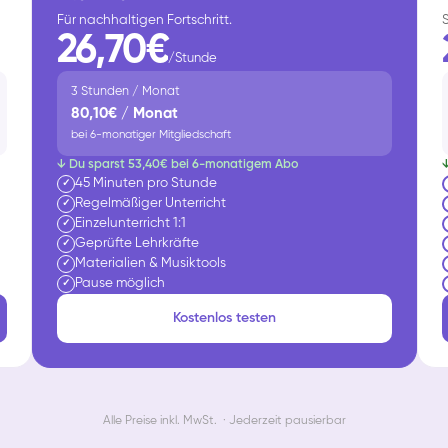
Für nachhaltigen Fortschritt.
26,70€
/Stunde
3 Stunden / Monat
80,10€ / Monat
bei 6-monatiger Mitgliedschaft
↓ Du sparst 53,40€ bei 6-monatigem Abo
45 Minuten pro Stunde
✓
Regelmäßiger Unterricht
✓
Einzelunterricht 1:1
✓
Geprüfte Lehrkräfte
✓
Materialien & Musiktools
✓
Pause möglich
✓
Kostenlos testen
Alle Preise inkl. MwSt. · Jederzeit pausierbar