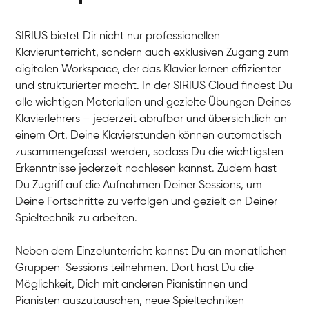
SIRIUS bietet Dir nicht nur professionellen
Klavierunterricht, sondern auch exklusiven Zugang zum
digitalen Workspace, der das Klavier lernen effizienter
und strukturierter macht. In der SIRIUS Cloud findest Du
alle wichtigen Materialien und gezielte Übungen Deines
Klavierlehrers – jederzeit abrufbar und übersichtlich an
Tali
einem Ort. Deine Klavierstunden können automatisch
Klavier / Piano / Flügel
Iaroslav
zusammengefasst werden, sodass Du die wichtigsten
Klavier / Piano / Flügel
Hannes
Erkenntnisse jederzeit nachlesen kannst. Zudem hast
Klavier / Piano / Flügel
Mariia
Du Zugriff auf die Aufnahmen Deiner Sessions, um
Klavier / Piano / Flügel
Deine Fortschritte zu verfolgen und gezielt an Deiner
Spieltechnik zu arbeiten.
Neben dem Einzelunterricht kannst Du an monatlichen
Gruppen-Sessions teilnehmen. Dort hast Du die
Möglichkeit, Dich mit anderen Pianistinnen und
Pianisten auszutauschen, neue Spieltechniken