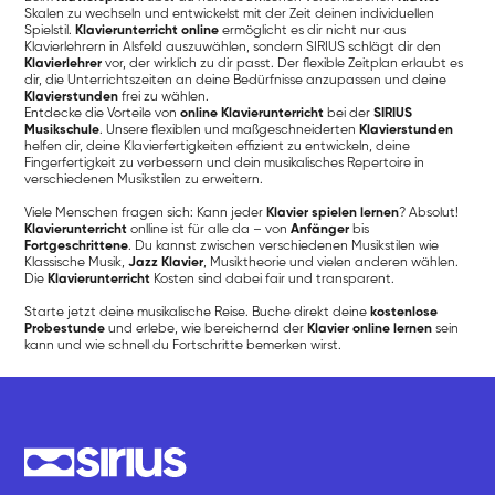
Skalen zu wechseln und entwickelst mit der Zeit deinen individuellen
Spielstil.
Klavierunterricht online
ermöglicht es dir nicht nur aus
Klavierlehrern in Alsfeld auszuwählen, sondern SIRIUS schlägt dir den
Klavierlehrer
vor, der wirklich zu dir passt. Der flexible Zeitplan erlaubt es
dir, die Unterrichtszeiten an deine Bedürfnisse anzupassen und deine
Klavierstunden
frei zu wählen.
Entdecke die Vorteile von
online Klavierunterricht
bei der
SIRIUS
Musikschule
. Unsere flexiblen und maßgeschneiderten
Klavierstunden
helfen dir, deine Klavierfertigkeiten effizient zu entwickeln, deine
Fingerfertigkeit zu verbessern und dein musikalisches Repertoire in
verschiedenen Musikstilen zu erweitern.
Viele Menschen fragen sich: Kann jeder
Klavier spielen lernen
? Absolut!
Klavierunterricht
onlline ist für alle da – von
Anfänger
bis
Fortgeschrittene
. Du kannst zwischen verschiedenen Musikstilen wie
Klassische Musik,
Jazz Klavier
, Musiktheorie und vielen anderen wählen.
Die
Klavierunterricht
Kosten sind dabei fair und transparent.
Starte jetzt deine musikalische Reise. Buche direkt deine
kostenlose
Probestunde
und erlebe, wie bereichernd der
Klavier online lernen
sein
kann und wie schnell du Fortschritte bemerken wirst.