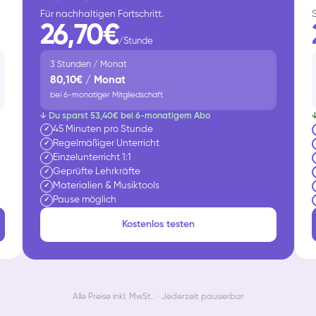
Für nachhaltigen Fortschritt.
26,70€
/Stunde
3 Stunden / Monat
80,10€ / Monat
bei 6-monatiger Mitgliedschaft
↓ Du sparst 53,40€ bei 6-monatigem Abo
45 Minuten pro Stunde
✓
Regelmäßiger Unterricht
✓
Einzelunterricht 1:1
✓
Geprüfte Lehrkräfte
✓
Materialien & Musiktools
✓
Pause möglich
✓
Kostenlos testen
Alle Preise inkl. MwSt. · Jederzeit pausierbar