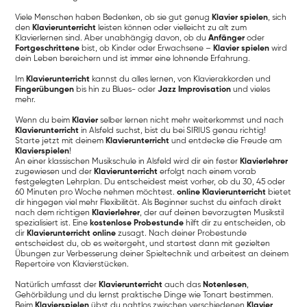
Viele Menschen haben Bedenken, ob sie gut genug
Klavier spielen
, sich
den
Klavierunterricht
leisten können oder vielleicht zu alt zum
Klavierlernen sind. Aber unabhängig davon, ob du
Anfänger
oder
Fortgeschrittene
bist, ob Kinder oder Erwachsene –
Klavier spielen
wird
dein Leben bereichern und ist immer eine lohnende Erfahrung.
Im
Klavierunterricht
kannst du alles lernen, von Klavierakkorden und
Fingerübungen
bis hin zu Blues- oder
Jazz Improvisation
und vieles
mehr.
Wenn du beim
Klavier
selber lernen nicht mehr weiterkommst und nach
Klavierunterricht
in Alsfeld suchst, bist du bei SIRIUS genau richtig!
Starte jetzt mit deinem
Klavierunterricht
und entdecke die Freude am
Klavierspielen
!
An einer klassischen Musikschule in Alsfeld wird dir ein fester
Klavierlehrer
zugewiesen und der
Klavierunterricht
erfolgt nach einem vorab
festgelegten Lehrplan. Du entscheidest meist vorher, ob du 30, 45 oder
60 Minuten pro Woche nehmen möchtest.
online Klavierunterricht
bietet
dir hingegen viel mehr Flexibilität. Als Beginner suchst du einfach direkt
nach dem richtigen
Klavierlehrer
, der auf deinen bevorzugten Musikstil
spezialisiert ist. Eine
kostenlose Probestunde
hilft dir zu entscheiden, ob
dir
Klavierunterricht online
zusagt. Nach deiner Probestunde
entscheidest du, ob es weitergeht, und startest dann mit gezielten
Übungen zur Verbesserung deiner Spieltechnik und arbeitest an deinem
Repertoire von Klavierstücken.
Natürlich umfasst der
Klavierunterricht
auch das
Notenlesen
,
Gehörbildung und du lernst praktische Dinge wie Tonart bestimmen.
Beim
Klavierspielen
übst du nahtlos zwischen verschiedenen
Klavier