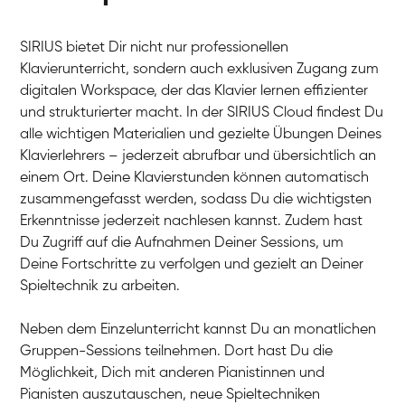
SIRIUS bietet Dir nicht nur professionellen
Klavierunterricht, sondern auch exklusiven Zugang zum
digitalen Workspace, der das Klavier lernen effizienter
und strukturierter macht. In der SIRIUS Cloud findest Du
alle wichtigen Materialien und gezielte Übungen Deines
Klavierlehrers – jederzeit abrufbar und übersichtlich an
Tali
einem Ort. Deine Klavierstunden können automatisch
Klavier / Piano / Flügel
Iaroslav
zusammengefasst werden, sodass Du die wichtigsten
Klavier / Piano / Flügel
Hannes
Erkenntnisse jederzeit nachlesen kannst. Zudem hast
Klavier / Piano / Flügel
Mariia
Du Zugriff auf die Aufnahmen Deiner Sessions, um
Klavier / Piano / Flügel
Deine Fortschritte zu verfolgen und gezielt an Deiner
Spieltechnik zu arbeiten.
Neben dem Einzelunterricht kannst Du an monatlichen
Gruppen-Sessions teilnehmen. Dort hast Du die
Möglichkeit, Dich mit anderen Pianistinnen und
Pianisten auszutauschen, neue Spieltechniken