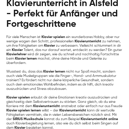
Klavierunterricht in Alsfeld
- Perfekt für Anfänger und
Fortgeschrittene
Für viele Menschen ist
Klavier spielen
ein wunderbares Hobby, aber nur
wenige wagen den Schritt, professionellen
Klavierunterricht
zu nehmen,
um ihre Fähigkeiten am
Klavier
zu verbessern. Vielleicht schlummert in dir
ein
Klavier
Talent, das nur darauf wartet, entdeckt zu werden? Ein guter
Klavierlehrer
wird dir zeigen, wie du schnell und nachhaltig Fortschritte
beim
Klavier lernen
machst, ohne deine Hände und Gelenke zu
überfordern.
Wusstest du, dass das
Klavier lernen
nicht nur Spaß macht, sondern
auch viele Muskelgruppen wie die Finger-, Hand- und Armmuskulatur
trainiert? Es fördert nicht nur deine körperliche Gesundheit, sondern
auch dein emotionales Wohlbefinden, indem es dir hilft, dich kreativ
auszudrücken und Stress abzubauen.
Klavier spielen
erlaubt dir deine Emotionen kreativ auszudrücken und
gleichzeitig dein Selbstvertrauen zu stärken. Ganz gleich, ob du eine
Karriere mit dem
Klavierunterricht
anstrebst oder einfach nur aus Freude
Klavier spielen lernen
willst – der
Klavierunterricht
kann dir wertvolle
Fähigkeiten vermitteln, die in vielen Lebensbereichen nützlich sind. Mit
der
SIRIUS Musikschule
kannst du zum Beispiel
Klavierunterricht online
auch Klavierbegleitung lernen, also wie du dich selbst beim Singen auf
dem
Klavier
begleiten kannst.