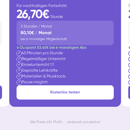
Für nachhaltigen Fortschritt.
26,70€
/Stunde
3 Stunden / Monat
80,10€ / Monat
bei 6-monatiger Mitgliedschaft
↓ Du sparst 53,40€ bei 6-monatigem Abo
45 Minuten pro Stunde
✓
Regelmäßiger Unterricht
✓
Einzelunterricht 1:1
✓
Geprüfte Lehrkräfte
✓
Materialien & Musiktools
✓
Pause möglich
✓
Kostenlos testen
Alle Preise inkl. MwSt. · Jederzeit pausierbar