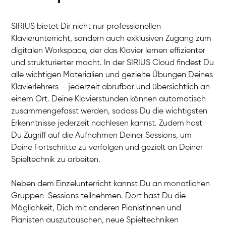
SIRIUS bietet Dir nicht nur professionellen
Klavierunterricht, sondern auch exklusiven Zugang zum
digitalen Workspace, der das Klavier lernen effizienter
und strukturierter macht. In der SIRIUS Cloud findest Du
alle wichtigen Materialien und gezielte Übungen Deines
Klavierlehrers – jederzeit abrufbar und übersichtlich an
Tali
einem Ort. Deine Klavierstunden können automatisch
Klavier / Piano / Flügel
Iaroslav
zusammengefasst werden, sodass Du die wichtigsten
Klavier / Piano / Flügel
Hannes
Erkenntnisse jederzeit nachlesen kannst. Zudem hast
Klavier / Piano / Flügel
Mariia
Du Zugriff auf die Aufnahmen Deiner Sessions, um
Klavier / Piano / Flügel
Deine Fortschritte zu verfolgen und gezielt an Deiner
Spieltechnik zu arbeiten.
Neben dem Einzelunterricht kannst Du an monatlichen
Gruppen-Sessions teilnehmen. Dort hast Du die
Möglichkeit, Dich mit anderen Pianistinnen und
Pianisten auszutauschen, neue Spieltechniken