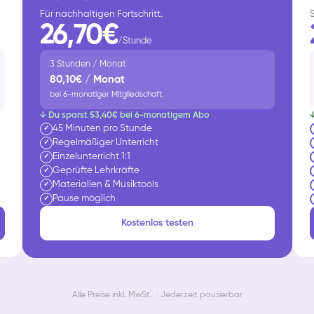
Für nachhaltigen Fortschritt.
26,70€
/Stunde
3 Stunden / Monat
80,10€ / Monat
bei 6-monatiger Mitgliedschaft
↓ Du sparst 53,40€ bei 6-monatigem Abo
45 Minuten pro Stunde
✓
Regelmäßiger Unterricht
✓
Einzelunterricht 1:1
✓
Geprüfte Lehrkräfte
✓
Materialien & Musiktools
✓
Pause möglich
✓
Kostenlos testen
Alle Preise inkl. MwSt. · Jederzeit pausierbar