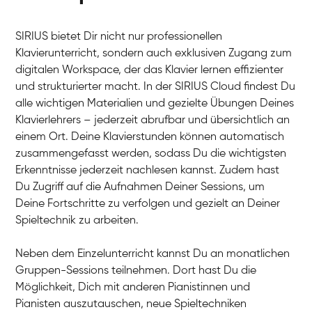
SIRIUS bietet Dir nicht nur professionellen
Klavierunterricht, sondern auch exklusiven Zugang zum
digitalen Workspace, der das Klavier lernen effizienter
und strukturierter macht. In der SIRIUS Cloud findest Du
alle wichtigen Materialien und gezielte Übungen Deines
Klavierlehrers – jederzeit abrufbar und übersichtlich an
Tali
einem Ort. Deine Klavierstunden können automatisch
Klavier / Piano / Flügel
Iaroslav
zusammengefasst werden, sodass Du die wichtigsten
Klavier / Piano / Flügel
Hannes
Erkenntnisse jederzeit nachlesen kannst. Zudem hast
Klavier / Piano / Flügel
Mariia
Du Zugriff auf die Aufnahmen Deiner Sessions, um
Klavier / Piano / Flügel
Deine Fortschritte zu verfolgen und gezielt an Deiner
Spieltechnik zu arbeiten.
Neben dem Einzelunterricht kannst Du an monatlichen
Gruppen-Sessions teilnehmen. Dort hast Du die
Möglichkeit, Dich mit anderen Pianistinnen und
Pianisten auszutauschen, neue Spieltechniken