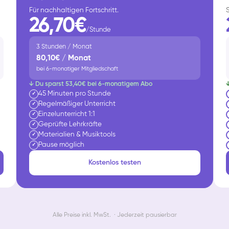
Für nachhaltigen Fortschritt.
26,70€
/Stunde
3 Stunden / Monat
80,10€ / Monat
bei 6-monatiger Mitgliedschaft
↓ Du sparst 53,40€ bei 6-monatigem Abo
45 Minuten pro Stunde
✓
Regelmäßiger Unterricht
✓
Einzelunterricht 1:1
✓
Geprüfte Lehrkräfte
✓
Materialien & Musiktools
✓
Pause möglich
✓
Kostenlos testen
Alle Preise inkl. MwSt. · Jederzeit pausierbar