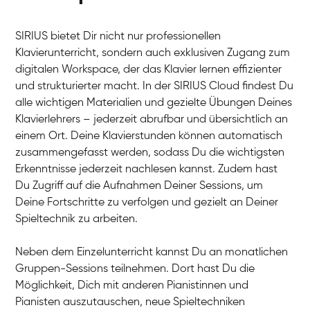
SIRIUS bietet Dir nicht nur professionellen
Klavierunterricht, sondern auch exklusiven Zugang zum
digitalen Workspace, der das Klavier lernen effizienter
und strukturierter macht. In der SIRIUS Cloud findest Du
alle wichtigen Materialien und gezielte Übungen Deines
Klavierlehrers – jederzeit abrufbar und übersichtlich an
Tali
einem Ort. Deine Klavierstunden können automatisch
Klavier / Piano / Flügel
Iaroslav
zusammengefasst werden, sodass Du die wichtigsten
Klavier / Piano / Flügel
Hannes
Erkenntnisse jederzeit nachlesen kannst. Zudem hast
Klavier / Piano / Flügel
Mariia
Du Zugriff auf die Aufnahmen Deiner Sessions, um
Klavier / Piano / Flügel
Deine Fortschritte zu verfolgen und gezielt an Deiner
Spieltechnik zu arbeiten.
Neben dem Einzelunterricht kannst Du an monatlichen
Gruppen-Sessions teilnehmen. Dort hast Du die
Möglichkeit, Dich mit anderen Pianistinnen und
Pianisten auszutauschen, neue Spieltechniken