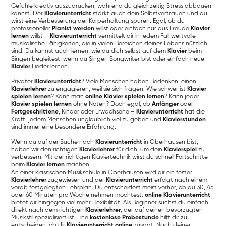
Gefühle kreativ auszudrücken, während du gleichzeitig Stress abbauen
kannst. Der
Klavierunterricht
stärkt auch dein Selbstvertrauen und du
wirst eine Verbesserung der Körperhaltung spüren. Egal, ob du
professioneller
Pianist werden
willst oder einfach nur aus Freude
Klavier
lernen
willst –
Klavierunterricht
vermittelt dir in jedem Fall wertvolle
musikalische Fähigkeiten, die in vielen Bereichen deines Lebens nützlich
sind. Du kannst auch lernen, wie du dich selbst auf dem
Klavier
beim
Singen begleitest, wenn du Singer-Songwriter bist oder einfach neue
Klavier
Lieder lernen.
Privater
Klavierunterricht
? Viele Menschen haben Bedenken, einen
Klavierlehrer
zu engagieren, weil sie sich fragen: Wie schwer ist
Klavier
spielen lernen
? Kann man
online Klavier spielen lernen
? Kann jeder
Klavier spielen lernen
ohne Noten? Doch egal, ob
Anfänger
oder
Fortgeschrittene
, Kinder oder Erwachsene –
Klavierunterricht
hat die
Kraft, jedem Menschen unglaublich viel zu geben und
Klavierstunden
sind immer eine besondere Erfahrung.
Wenn du auf der Suche nach
Klavierunterricht
in Oberhausen bist,
haben wir den richtigen
Klavierlehrer
für dich, um dein
Klavierspiel
zu
verbessern. Mit der richtigen Klaviertechnik wirst du schnell Fortschritte
beim
Klavier lernen
machen.
An einer klassischen Musikschule in Oberhausen wird dir ein fester
Klavierlehrer
zugewiesen und der
Klavierunterricht
erfolgt nach einem
vorab festgelegten Lehrplan. Du entscheidest meist vorher, ob du 30, 45
oder 60 Minuten pro Woche nehmen möchtest.
online Klavierunterricht
bietet dir hingegen viel mehr Flexibilität. Als Beginner suchst du einfach
direkt nach dem richtigen
Klavierlehrer
, der auf deinen bevorzugten
Musikstil spezialisiert ist. Eine
kostenlose Probestunde
hilft dir zu
entscheiden, ob dir
Klavierunterricht online
zusagt. Nach deiner