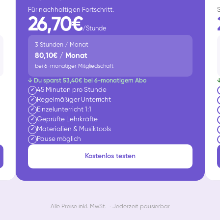
Für nachhaltigen Fortschritt.
26,70€
/Stunde
3 Stunden / Monat
80,10€ / Monat
bei 6-monatiger Mitgliedschaft
↓ Du sparst 53,40€ bei 6-monatigem Abo
45 Minuten pro Stunde
✓
Regelmäßiger Unterricht
✓
Einzelunterricht 1:1
✓
Geprüfte Lehrkräfte
✓
Materialien & Musiktools
✓
Pause möglich
✓
Kostenlos testen
Alle Preise inkl. MwSt. · Jederzeit pausierbar