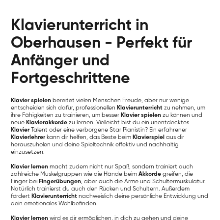
Klavierunterricht in
Oberhausen - Perfekt für
Anfänger und
Fortgeschrittene
Klavier spielen
bereitet vielen Menschen Freude, aber nur wenige
entscheiden sich dafür, professionellen
Klavierunterricht
zu nehmen, um
ihre Fähigkeiten zu trainieren, um besser
Klavier spielen
zu können und
neue
Klavierakkorde
zu lernen. Vielleicht bist du ein unentdecktes
Klavier
Talent oder eine verborgene Star Pianistin? Ein erfahrener
Klavierlehrer
kann dir helfen, das Beste beim
Klavierspiel
aus dir
herauszuholen und deine Spieltechnik effektiv und nachhaltig
einzusetzen.
Klavier lernen
macht zudem nicht nur Spaß, sondern trainiert auch
zahlreiche Muskelgruppen wie die Hände beim
Akkorde
greifen, die
Finger bei
Fingerübungen
, aber auch die Arme und Schultermuskulatur.
Natürlich trainierst du auch den Rücken und Schultern. Außerdem
fördert
Klavierunterricht
nachweislich deine persönliche Entwicklung und
dein emotionales Wohlbefinden.
Klavier lernen
wird es dir ermöglichen, in dich zu gehen und deine