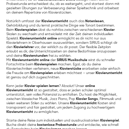
Probestunde entscheidest du, ob es weitergeht, und startest dann mit
gezielten Übungen zur Verbesserung deiner Spieltechnik und arbeitest
an deinem Repertoire von Klavierstücken.
Natürlich umfasst der
Klavierunterricht
auch das
Notenlesen
,
Gehörbildung und du lernst praktische Dinge wie Tonart bestimmen.
Beim
Klavierspielen
übst du nahtlos zwischen verschiedenen
Klavier
Skalen zu wechseln und entwickelst mit der Zeit deinen individuellen
Spielstil.
Klavierunterricht online
ermöglicht es dir nicht nur aus
Klavierlehrern in Oberhausen auszuwählen, sondern SIRIUS schlägt dir
den
Klavierlehrer
vor, der wirklich zu dir passt. Der flexible Zeitplan
erlaubt es dir, die Unterrichtszeiten an deine Bedürfnisse anzupassen
und deine
Klavierstunden
frei zu wählen.
Mit
Klavierunterricht online
der
SIRIUS Musikschule
wirst du schneller
Fortschritte beim
Klavierspielen
machen. Egal, ob du deine
Klaviertechniken verfeinern, neue
Klavierstücke
erarbeiten oder einfach
die Freude am
Klavierspielen
erleben möchtest – unser
Klavierunterricht
ist genau auf dich zugeschnitten.
Kann jeder
Klavier spielen lernen
? Absolut! Unser
online
Klavierunterricht
ist so gestaltet, dass er jeden schüler optimal
unterstützt, sein volles Potenzial zu entfalten. Du hast die Möglichkeit,
zwischen klassischer Musik, Jazz Piano, Pop
Klavier Songs
, Filmmusik und
vielen weiteren Stilen zu wählen. Unsere
Klavierunterricht
Kosten sind
transparent und fair gestaltet, um jedem Zugang zu hochwertigem
Klavierunterricht
zu ermöglichen.
Starte deine Reise zum individuellen und ausdrucksstarken
Klavierspiel
.
Buche direkt deine
kostenlose Probestunde
und entdecke, wie schnell