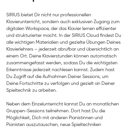
SIRIUS bietet Dir nicht nur professionellen
Klavierunterricht, sondern auch exklusiven Zugang zum
digitalen Workspace, der das Klavier lernen effizienter
und strukturierter macht. In der SIRIUS Cloud findest Du
alle wichtigen Materialien und gezielte Übungen Deines
Klavierlehrers – jederzeit abrufbar und übersichtlich an
Tali
einem Ort. Deine Klavierstunden können automatisch
Klavier / Piano / Flügel
Iaroslav
zusammengefasst werden, sodass Du die wichtigsten
Klavier / Piano / Flügel
Hannes
Erkenntnisse jederzeit nachlesen kannst. Zudem hast
Klavier / Piano / Flügel
Mariia
Du Zugriff auf die Aufnahmen Deiner Sessions, um
Klavier / Piano / Flügel
Deine Fortschritte zu verfolgen und gezielt an Deiner
Spieltechnik zu arbeiten.
Neben dem Einzelunterricht kannst Du an monatlichen
Gruppen-Sessions teilnehmen. Dort hast Du die
Möglichkeit, Dich mit anderen Pianistinnen und
Pianisten auszutauschen, neue Spieltechniken