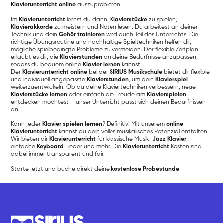
Klavierunterricht online
auszuprobieren.
Im
Klavierunterricht
lernst du dann,
Klavierstücke
zu spielen,
Klavierakkorde
zu meistern und Noten lesen. Du arbeitest an deiner
Technik und dein
Gehör trainieren
wird auch Teil des Unterrichts. Die
richtige Übungsroutine und nachhaltige Spieltechniken helfen dir,
mögliche spielbedingte Probleme zu vermeiden. Der flexible Zeitplan
erlaubt es dir, die
Klavierstunden
an deine Bedürfnisse anzupassen,
sodass du bequem online
Klavier lernen
kannst.
Der
Klavierunterricht online
bei der
SIRIUS Musikschule
bietet dir flexible
und individuell angepasste
Klavierstunden
, um dein
Klavierspiel
weiterzuentwickeln. Ob du deine Klaviertechniken verbessern, neue
Klavierstücke lernen
oder einfach die Freude am
Klavierspielen
entdecken möchtest – unser Unterricht passt sich deinen Bedürfnissen
an.
Kann jeder
Klavier spielen lernen
? Definitiv! Mit unserem
online
Klavierunterricht
kannst du dein volles musikalisches Potenzial entfalten.
Wir bieten dir
Klavierunterricht
für klassische Musik,
Jazz Klavier
,
einfache
Keyboard
Lieder und mehr. Die
Klavierunterricht
Kosten sind
dabei immer transparent und fair.
Starte jetzt und buche direkt deine
kostenlose Probestunde
.