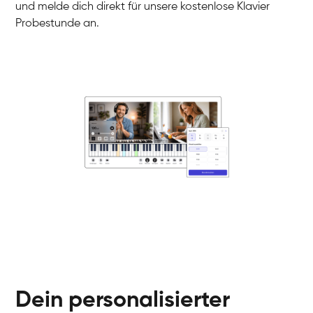
und melde dich direkt für unsere kostenlose Klavier
Probestunde an.
Danai
Klavier / Piano / Flügel
Friedemann
Klavier / Piano / Flügel
Helen
Klavier / Piano / Flügel
Jan
Klavier / Piano / Flügel
Juliane
Klavier / Piano / Flügel
Olli
Klavier / Piano / Flügel
Peter
Klavier / Piano / Flügel
Dein personalisierter