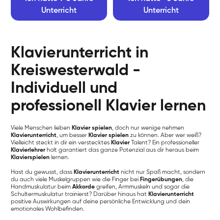
Unterricht
Unterricht
Klavierunterricht in
Kreiswesterwald -
Individuell und
professionell Klavier lernen
Viele Menschen lieben
Klavier spielen
, doch nur wenige nehmen
Klavierunterricht
, um besser
Klavier spielen
zu können. Aber wer weiß?
Vielleicht steckt in dir ein verstecktes
Klavier
Talent? Ein professioneller
Klavierlehrer
holt garantiert das ganze Potenzial aus dir heraus beim
Klavierspielen
lernen.
Hast du gewusst, dass
Klavierunterricht
nicht nur Spaß macht, sondern
du auch viele Muskelgruppen wie die Finger bei
Fingerübungen
, die
Handmuskulatur beim
Akkorde
greifen, Armmuskeln und sogar die
Schultermuskulatur trainierst? Darüber hinaus hat
Klavierunterricht
positive Auswirkungen auf deine persönliche Entwicklung und dein
emotionales Wohlbefinden.