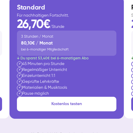
Standard
Für nachhaltigen Fortschritt.
26,70€
/Stunde
3 Stunden / Monat
80,10€ / Monat
bei 6-monatiger Mitgliedschaft
↓ Du sparst 53,40€ bei 6-monatigem Abo
45 Minuten pro Stunde
✓
Regelmäßiger Unterricht
✓
Einzelunterricht 1:1
✓
Geprüfte Lehrkräfte
✓
Materialien & Musiktools
✓
Pause möglich
✓
Kostenlos testen