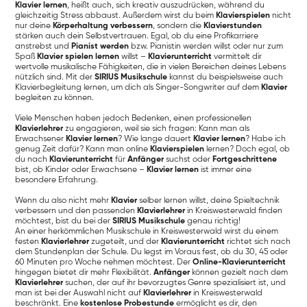
Klavier lernen
, heißt auch, sich kreativ auszudrücken, während du
gleichzeitig Stress abbaust. Außerdem wirst du beim
Klavierspielen
nicht
nur deine
Körperhaltung verbessern
, sondern die
Klavierstunden
stärken auch dein Selbstvertrauen. Egal, ob du eine Profikarriere
anstrebst und
Pianist werden
bzw. Pianistin werden willst oder nur zum
Spaß
Klavier spielen lernen
willst –
Klavierunterricht
vermittelt dir
wertvolle musikalische Fähigkeiten, die in vielen Bereichen deines Lebens
nützlich sind. Mit der
SIRIUS Musikschule
kannst du beispielsweise auch
Klavierbegleitung lernen, um dich als Singer-Songwriter auf dem
Klavier
begleiten zu können.
Viele Menschen haben jedoch Bedenken, einen professionellen
Klavierlehrer
zu engagieren, weil sie sich fragen: Kann man als
Erwachsener
Klavier lernen
? Wie lange dauert
Klavier lernen
? Habe ich
genug Zeit dafür? Kann man online
Klavierspielen
lernen? Doch egal, ob
du nach
Klavierunterricht
für
Anfänger
suchst oder
Fortgeschrittene
bist, ob Kinder oder Erwachsene –
Klavier lernen
ist immer eine
besondere Erfahrung.
Wenn du also nicht mehr
Klavier
selber lernen willst, deine Spieltechnik
verbessern und den passenden
Klavierlehrer
in Kreiswesterwald finden
möchtest, bist du bei der
SIRIUS Musikschule
genau richtig!
An einer herkömmlichen Musikschule in Kreiswesterwald wirst du einem
festen
Klavierlehrer
zugeteilt, und der
Klavierunterricht
richtet sich nach
dem Stundenplan der Schule. Du legst im Voraus fest, ob du 30, 45 oder
60 Minuten pro Woche nehmen möchtest. Der
Online-Klavierunterricht
hingegen bietet dir mehr Flexibilität.
Anfänger
können gezielt nach dem
Klavierlehrer
suchen, der auf ihr bevorzugtes Genre spezialisiert ist, und
man ist bei der Auswahl nicht auf
Klavierlehrer
in Kreiswesterwald
beschränkt. Eine
kostenlose Probestunde
ermöglicht es dir, den