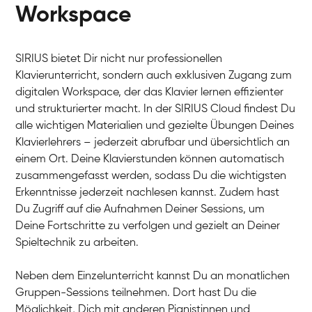
Workspace
SIRIUS bietet Dir nicht nur professionellen
Klavierunterricht, sondern auch exklusiven Zugang zum
digitalen Workspace, der das Klavier lernen effizienter
und strukturierter macht. In der SIRIUS Cloud findest Du
alle wichtigen Materialien und gezielte Übungen Deines
Klavierlehrers – jederzeit abrufbar und übersichtlich an
Tali
einem Ort. Deine Klavierstunden können automatisch
Klavier / Piano / Flügel
Iaroslav
zusammengefasst werden, sodass Du die wichtigsten
Klavier / Piano / Flügel
Hannes
Erkenntnisse jederzeit nachlesen kannst. Zudem hast
Klavier / Piano / Flügel
Mariia
Du Zugriff auf die Aufnahmen Deiner Sessions, um
Klavier / Piano / Flügel
Deine Fortschritte zu verfolgen und gezielt an Deiner
Spieltechnik zu arbeiten.
Neben dem Einzelunterricht kannst Du an monatlichen
Gruppen-Sessions teilnehmen. Dort hast Du die
Möglichkeit, Dich mit anderen Pianistinnen und