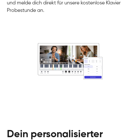
und melde dich direkt für unsere kostenlose Klavier
Probestunde an.
Danai
Klavier / Piano / Flügel
Friedemann
Klavier / Piano / Flügel
Helen
Klavier / Piano / Flügel
Jan
Klavier / Piano / Flügel
Juliane
Klavier / Piano / Flügel
Olli
Klavier / Piano / Flügel
Peter
Klavier / Piano / Flügel
Dein personalisierter