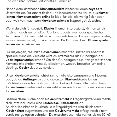
und dir helfen, schnell Fortschritte zu machen.
Neben dem klassischen
Klavierunterricht
bieten wir auch
Keyboard
Unterricht an. Du kannst flexibel und bequem von zu Hause aus
Klavier
lernen
.
Klavierunterricht online
ist ideal für alle, die wenig Zeit haben
oder weit vom nächsten
Klavierunterricht
in Erzgebirgskreis wohnen.
Wenn du dich für spezielle
Klavier
Themen interessierst, können wir dir
natürlich auch weiterhelfen. Ob Tonart bestimmen oder spezifische
Techniken für klassische Musik – unsere erfahrenen Lehrer zeigen dir alles,
was du wissen musst, um nach deinen Bedürfnissen beim
Klavier spielen
lernen
weiterzukommen.
Für diejenigen, die Jazz
Klavier lernen
möchten, bieten wir ebenfalls
spezielle Kurse an. Vielleicht willst du erstmal nur die Grundlagen der
Jazz Improvisation
lernen? Von den Grundlagen bis zu fortgeschrittenen
Klavierspieltechniken wirst du alles lernen, was du brauchst, um deine
Lieblings
Klavier
Lieder zu spielen.
Unser
Klavierunterricht
richtet sich an alle Altersgruppen und Niveaus.
Egal, ob du
Anfänger
bist und die ersten
Klavierakkorde
lernen
möchtest oder schon fortgeschritten bist und deine Fähigkeiten beim
Klavier lernen
weiter ausbauen willst – bei uns findest du den passenden
Klavierlehrer
.
Beende deine Suche nach
Klavierunterricht
in Erzgebirgskreis und melde
dich jetzt bei uns für eine
kostenlose Probestunde
an.
An einer klassischen Musikschule in Erzgebirgskreis wird dir ein fester
Klavierlehrer
zugewiesen und der
Klavierunterricht
erfolgt nach einem
vorab festgelegten Lehrplan. Du entscheidest meist vorher, ob du 30, 45