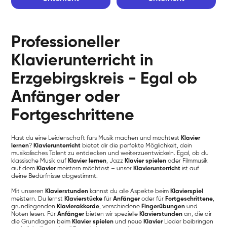
Professioneller
Klavierunterricht in
Erzgebirgskreis - Egal ob
Anfänger oder
Fortgeschrittene
Hast du eine Leidenschaft fürs Musik machen und möchtest
Klavier
lernen
?
Klavierunterricht
bietet dir die perfekte Möglichkeit, dein
musikalisches Talent zu entdecken und weiterzuentwickeln. Egal, ob du
klassische Musik auf
Klavier lernen
, Jazz
Klavier spielen
oder Filmmusik
auf dem
Klavier
meistern möchtest – unser
Klavierunterricht
ist auf
deine Bedürfnisse abgestimmt.
Mit unseren
Klavierstunden
kannst du alle Aspekte beim
Klavierspiel
meistern. Du lernst
Klavierstücke
für
Anfänger
oder für
Fortgeschrittene
,
grundlegenden
Klavierakkorde
, verschiedene
Fingerübungen
und
Noten lesen. Für
Anfänger
bieten wir spezielle
Klavierstunden
an, die dir
die Grundlagen beim
Klavier spielen
und neue
Klavier
Lieder beibringen