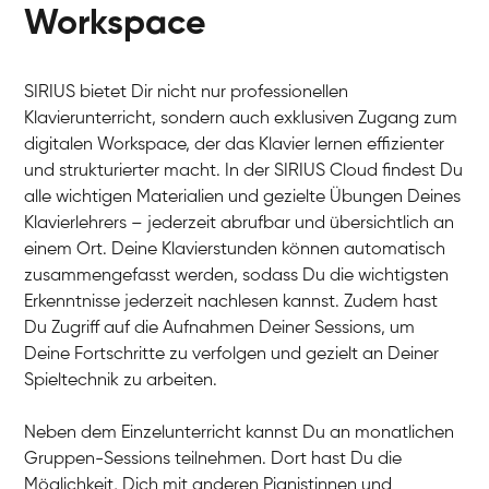
Workspace
SIRIUS bietet Dir nicht nur professionellen
Klavierunterricht, sondern auch exklusiven Zugang zum
digitalen Workspace, der das Klavier lernen effizienter
und strukturierter macht. In der SIRIUS Cloud findest Du
alle wichtigen Materialien und gezielte Übungen Deines
Klavierlehrers – jederzeit abrufbar und übersichtlich an
Tali
einem Ort. Deine Klavierstunden können automatisch
Klavier / Piano / Flügel
Iaroslav
zusammengefasst werden, sodass Du die wichtigsten
Klavier / Piano / Flügel
Hannes
Erkenntnisse jederzeit nachlesen kannst. Zudem hast
Klavier / Piano / Flügel
Mariia
Du Zugriff auf die Aufnahmen Deiner Sessions, um
Klavier / Piano / Flügel
Deine Fortschritte zu verfolgen und gezielt an Deiner
Spieltechnik zu arbeiten.
Neben dem Einzelunterricht kannst Du an monatlichen
Gruppen-Sessions teilnehmen. Dort hast Du die
Möglichkeit, Dich mit anderen Pianistinnen und