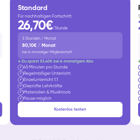
Standard
Für nachhaltigen Fortschritt.
26,70€
/Stunde
3 Stunden / Monat
80,10€ / Monat
bei 6-monatiger Mitgliedschaft
↓ Du sparst 53,40€ bei 6-monatigem Abo
45 Minuten pro Stunde
✓
Regelmäßiger Unterricht
✓
Einzelunterricht 1:1
✓
Geprüfte Lehrkräfte
✓
Materialien & Musiktools
✓
Pause möglich
✓
Kostenlos testen