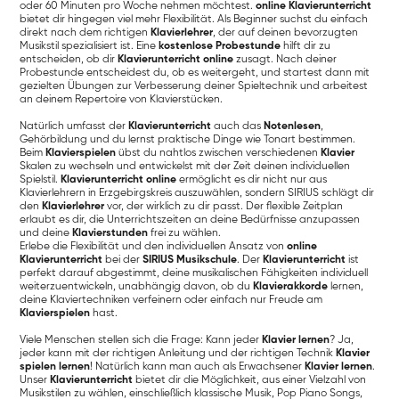
oder 60 Minuten pro Woche nehmen möchtest.
online Klavierunterricht
bietet dir hingegen viel mehr Flexibilität. Als Beginner suchst du einfach
direkt nach dem richtigen
Klavierlehrer
, der auf deinen bevorzugten
Musikstil spezialisiert ist. Eine
kostenlose Probestunde
hilft dir zu
entscheiden, ob dir
Klavierunterricht online
zusagt. Nach deiner
Probestunde entscheidest du, ob es weitergeht, und startest dann mit
gezielten Übungen zur Verbesserung deiner Spieltechnik und arbeitest
an deinem Repertoire von Klavierstücken.
Natürlich umfasst der
Klavierunterricht
auch das
Notenlesen
,
Gehörbildung und du lernst praktische Dinge wie Tonart bestimmen.
Beim
Klavierspielen
übst du nahtlos zwischen verschiedenen
Klavier
Skalen zu wechseln und entwickelst mit der Zeit deinen individuellen
Spielstil.
Klavierunterricht online
ermöglicht es dir nicht nur aus
Klavierlehrern in Erzgebirgskreis auszuwählen, sondern SIRIUS schlägt dir
den
Klavierlehrer
vor, der wirklich zu dir passt. Der flexible Zeitplan
erlaubt es dir, die Unterrichtszeiten an deine Bedürfnisse anzupassen
und deine
Klavierstunden
frei zu wählen.
Erlebe die Flexibilität und den individuellen Ansatz von
online
Klavierunterricht
bei der
SIRIUS Musikschule
. Der
Klavierunterricht
ist
perfekt darauf abgestimmt, deine musikalischen Fähigkeiten individuell
weiterzuentwickeln, unabhängig davon, ob du
Klavierakkorde
lernen,
deine Klaviertechniken verfeinern oder einfach nur Freude am
Klavierspielen
hast.
Viele Menschen stellen sich die Frage: Kann jeder
Klavier lernen
? Ja,
jeder kann mit der richtigen Anleitung und der richtigen Technik
Klavier
spielen lernen
! Natürlich kann man auch als Erwachsener
Klavier lernen
.
Unser
Klavierunterricht
bietet dir die Möglichkeit, aus einer Vielzahl von
Musikstilen zu wählen, einschließlich klassische Musik, Pop Piano Songs,