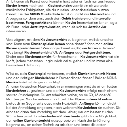
Ambitionen als Pianist oder Pianistin hast oder einfach nur aus Freude
Klavier lernen
möchtest –
Klavierstunden
vermitteln dir wertvolle
musikalische Fähigkeiten, die du in vielen Lebensbereichen nutzen
kannst. Bei der
SIRIUS Musikschule
lernst du nicht nur
Musiknoten
und
Arpeggios sondern wirst auch dein
Gehör trainieren
und
Intervalle
bestimmen
.
Fortgeschrittene
können
Klavier
Improvisation lernen, egal
ob Blues- oder
Jazz Improvisation
, wenn sie sich für
Jazzklavier
interessieren.
Viele zögern, mit dem
Klavierunterricht
zu beginnen, weil sie unsicher
sind: Kann man
Klavier spielen lernen
ohne Noten? Kann man
online
Klavier spielen lernen
? Wie lange dauert es,
Klavier Noten
zu lernen?
Was bringt
Klavierunterricht
? Ob
Anfänger
oder
Fortgeschrittene
,
Kinder oder
Klavierunterricht
für Erwachsene –
Klavierunterricht
hat die
Kraft, jedem Menschen unglaublich viel zu geben und ist immer eine
besondere Erfahrung.
Willst du dein
Klavierspiel
verbessern, endlich
Klavier lernen mit Noten
und den richtigen
Klavierlehrer
in Emmendingen finden? Bei der
SIRIUS
Musikschule
bist du genau richtig!
An einer klassischen Musikschule in Emmendingen wirst du einem festen
Klavierlehrer
zugewiesen und der
Klavierunterricht
erfolgt nach einem
starren Stundenplan. Du entscheidest vorher, ob du 30, 45 oder 60
Minuten pro Woche nehmen möchtest. Der
Klavierunterricht online
bietet dir im Gegensatz dazu mehr Flexibilität.
Anfänger
können direkt
bei der Anmeldung angeben, nach welchem
Klavierlehrer
sie suchen. Sie
erhalten dann den Vorschlag mit dem Lehrer, der am besten zu den
Wünschen passt. Eine
kostenlose Probestunde
gibt dir die Möglichkeit,
den
online Klavierunterricht
auszuprobieren. Nach der Einführung
beginnst du, an deiner Technik zu arbeiten und lernst die ersten