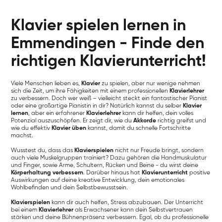
Klavier spielen lernen in
Emmendingen - Finde den
richtigen Klavierunterricht!
Viele Menschen lieben es,
Klavier
zu spielen, aber nur wenige nehmen
sich die Zeit, um ihre Fähigkeiten mit einem professionellen
Klavierlehrer
zu verbessern. Doch wer weiß – vielleicht steckt ein fantastischer Pianist
oder eine großartige Pianistin in dir? Natürlich kannst du selber
Klavier
lernen
, aber ein erfahrener
Klavierlehrer
kann dir helfen, dein volles
Potenzial auszuschöpfen. Er zeigt dir, wie du
Akkorde
richtig greifst und
wie du effektiv
Klavier üben
kannst, damit du schnelle Fortschritte
machst.
Wusstest du, dass das
Klavierspielen
nicht nur Freude bringt, sondern
auch viele Muskelgruppen trainiert? Dazu gehören die Handmuskulatur
und Finger, sowie Arme, Schultern, Rücken und Beine - du wirst deine
Körperhaltung verbessern
. Darüber hinaus hat
Klavierunterricht
positive
Auswirkungen auf deine kreative Entwicklung, dein emotionales
Wohlbefinden und dein Selbstbewusstsein.
Klavierspielen
kann dir auch helfen, Stress abzubauen. Der Unterricht
bei einem
Klavierlehrer
als Erwachsener kann dein Selbstvertrauen
stärken und deine Bühnenpräsenz verbessern. Egal, ob du professionelle