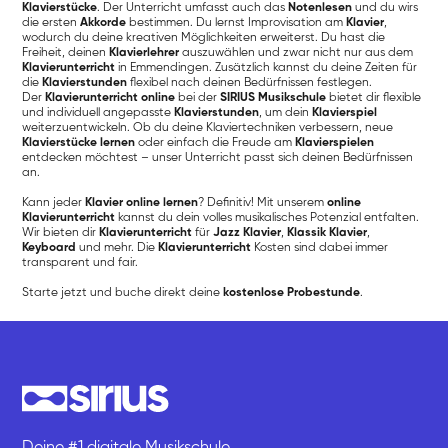
Klavierstücke
. Der Unterricht umfasst auch das
Notenlesen
und du wirs
die ersten
Akkorde
bestimmen. Du lernst Improvisation am
Klavier
,
wodurch du deine kreativen Möglichkeiten erweiterst. Du hast die
Freiheit, deinen
Klavierlehrer
auszuwählen und zwar nicht nur aus dem
Klavierunterricht
in Emmendingen. Zusätzlich kannst du deine Zeiten für
die
Klavierstunden
flexibel nach deinen Bedürfnissen festlegen.
Der
Klavierunterricht online
bei der
SIRIUS Musikschule
bietet dir flexible
und individuell angepasste
Klavierstunden
, um dein
Klavierspiel
weiterzuentwickeln. Ob du deine Klaviertechniken verbessern, neue
Klavierstücke lernen
oder einfach die Freude am
Klavierspielen
entdecken möchtest – unser Unterricht passt sich deinen Bedürfnissen
an.
Kann jeder
Klavier online lernen
? Definitiv! Mit unserem
online
Klavierunterricht
kannst du dein volles musikalisches Potenzial entfalten.
Wir bieten dir
Klavierunterricht
für
Jazz Klavier
,
Klassik
Klavier
,
Keyboard
und mehr. Die
Klavierunterricht
Kosten sind dabei immer
transparent und fair.
Starte jetzt und buche direkt deine
kostenlose Probestunde
.
Deine #1 digitale Musikschule