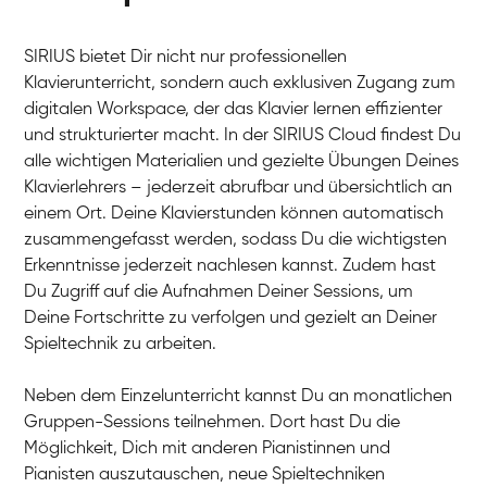
SIRIUS bietet Dir nicht nur professionellen
Klavierunterricht, sondern auch exklusiven Zugang zum
digitalen Workspace, der das Klavier lernen effizienter
und strukturierter macht. In der SIRIUS Cloud findest Du
alle wichtigen Materialien und gezielte Übungen Deines
Klavierlehrers – jederzeit abrufbar und übersichtlich an
Tali
einem Ort. Deine Klavierstunden können automatisch
Klavier / Piano / Flügel
Iaroslav
zusammengefasst werden, sodass Du die wichtigsten
Klavier / Piano / Flügel
Hannes
Erkenntnisse jederzeit nachlesen kannst. Zudem hast
Klavier / Piano / Flügel
Mariia
Du Zugriff auf die Aufnahmen Deiner Sessions, um
Klavier / Piano / Flügel
Deine Fortschritte zu verfolgen und gezielt an Deiner
Spieltechnik zu arbeiten.
Neben dem Einzelunterricht kannst Du an monatlichen
Gruppen-Sessions teilnehmen. Dort hast Du die
Möglichkeit, Dich mit anderen Pianistinnen und
Pianisten auszutauschen, neue Spieltechniken