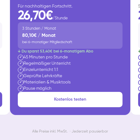
Für nachhaltigen Fortschritt.
26,70€
/Stunde
3 Stunden / Monat
80,10€ / Monat
bei 6-monatiger Mitgliedschaft
↓ Du sparst 53,40€ bei 6-monatigem Abo
45 Minuten pro Stunde
✓
Regelmäßiger Unterricht
✓
Einzelunterricht 1:1
✓
Geprüfte Lehrkräfte
✓
Materialien & Musiktools
✓
Pause möglich
✓
Kostenlos testen
Alle Preise inkl. MwSt. · Jederzeit pausierbar