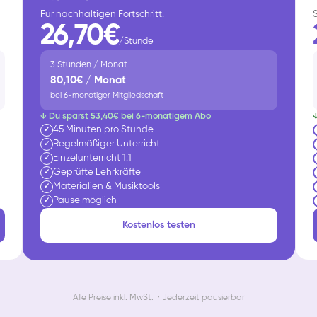
Für nachhaltigen Fortschritt.
26,70€
/Stunde
3 Stunden / Monat
80,10€ / Monat
bei 6-monatiger Mitgliedschaft
↓ Du sparst 53,40€ bei 6-monatigem Abo
45 Minuten pro Stunde
✓
Regelmäßiger Unterricht
✓
Einzelunterricht 1:1
✓
Geprüfte Lehrkräfte
✓
Materialien & Musiktools
✓
Pause möglich
✓
Kostenlos testen
Alle Preise inkl. MwSt. · Jederzeit pausierbar