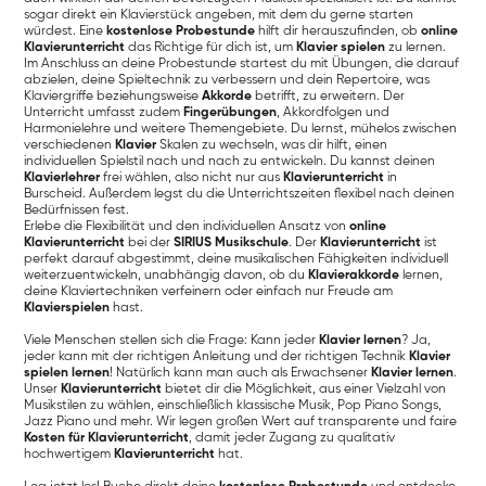
sogar direkt ein Klavierstück angeben, mit dem du gerne starten
würdest. Eine
kostenlose Probestunde
hilft dir herauszufinden, ob
online
Klavierunterricht
das Richtige für dich ist, um
Klavier spielen
zu lernen.
Im Anschluss an deine Probestunde startest du mit Übungen, die darauf
abzielen, deine Spieltechnik zu verbessern und dein Repertoire, was
Klaviergriffe beziehungsweise
Akkorde
betrifft, zu erweitern. Der
Unterricht umfasst zudem
Fingerübungen
, Akkordfolgen und
Harmonielehre und weitere Themengebiete. Du lernst, mühelos zwischen
verschiedenen
Klavier
Skalen zu wechseln, was dir hilft, einen
individuellen Spielstil nach und nach zu entwickeln. Du kannst deinen
Klavierlehrer
frei wählen, also nicht nur aus
Klavierunterricht
in
Burscheid. Außerdem legst du die Unterrichtszeiten flexibel nach deinen
Bedürfnissen fest.
Erlebe die Flexibilität und den individuellen Ansatz von
online
Klavierunterricht
bei der
SIRIUS Musikschule
. Der
Klavierunterricht
ist
perfekt darauf abgestimmt, deine musikalischen Fähigkeiten individuell
weiterzuentwickeln, unabhängig davon, ob du
Klavierakkorde
lernen,
deine Klaviertechniken verfeinern oder einfach nur Freude am
Klavierspielen
hast.
Viele Menschen stellen sich die Frage: Kann jeder
Klavier lernen
? Ja,
jeder kann mit der richtigen Anleitung und der richtigen Technik
Klavier
spielen lernen
! Natürlich kann man auch als Erwachsener
Klavier lernen
.
Unser
Klavierunterricht
bietet dir die Möglichkeit, aus einer Vielzahl von
Musikstilen zu wählen, einschließlich klassische Musik, Pop Piano Songs,
Jazz Piano und mehr. Wir legen großen Wert auf transparente und faire
Kosten für Klavierunterricht
, damit jeder Zugang zu qualitativ
hochwertigem
Klavierunterricht
hat.