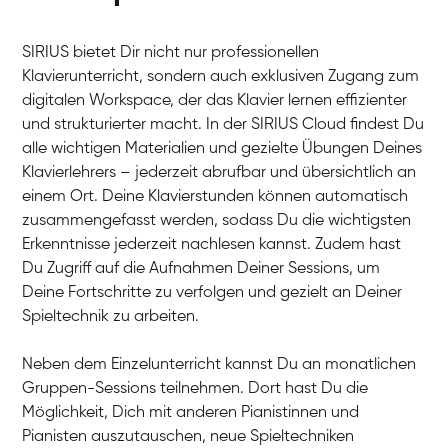
SIRIUS bietet Dir nicht nur professionellen
Klavierunterricht, sondern auch exklusiven Zugang zum
digitalen Workspace, der das Klavier lernen effizienter
und strukturierter macht. In der SIRIUS Cloud findest Du
alle wichtigen Materialien und gezielte Übungen Deines
Klavierlehrers – jederzeit abrufbar und übersichtlich an
Tali
einem Ort. Deine Klavierstunden können automatisch
Klavier / Piano / Flügel
Iaroslav
zusammengefasst werden, sodass Du die wichtigsten
Klavier / Piano / Flügel
Hannes
Erkenntnisse jederzeit nachlesen kannst. Zudem hast
Klavier / Piano / Flügel
Mariia
Du Zugriff auf die Aufnahmen Deiner Sessions, um
Klavier / Piano / Flügel
Deine Fortschritte zu verfolgen und gezielt an Deiner
Spieltechnik zu arbeiten.
Neben dem Einzelunterricht kannst Du an monatlichen
Gruppen-Sessions teilnehmen. Dort hast Du die
Möglichkeit, Dich mit anderen Pianistinnen und
Pianisten auszutauschen, neue Spieltechniken