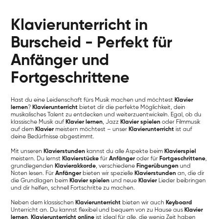
Klavierunterricht in
Burscheid - Perfekt für
Anfänger und
Fortgeschrittene
Hast du eine Leidenschaft fürs Musik machen und möchtest
Klavier
lernen
?
Klavierunterricht
bietet dir die perfekte Möglichkeit, dein
musikalisches Talent zu entdecken und weiterzuentwickeln. Egal, ob du
klassische Musik auf
Klavier lernen
, Jazz
Klavier spielen
oder Filmmusik
auf dem
Klavier
meistern möchtest – unser
Klavierunterricht
ist auf
deine Bedürfnisse abgestimmt.
Mit unseren
Klavierstunden
kannst du alle Aspekte beim
Klavierspiel
meistern. Du lernst
Klavierstücke
für
Anfänger
oder für
Fortgeschrittene
,
grundlegenden
Klavierakkorde
, verschiedene
Fingerübungen
und
Noten lesen. Für
Anfänger
bieten wir spezielle
Klavierstunden
an, die dir
die Grundlagen beim
Klavier spielen
und neue
Klavier
Lieder beibringen
und dir helfen, schnell Fortschritte zu machen.
Neben dem klassischen
Klavierunterricht
bieten wir auch
Keyboard
Unterricht an. Du kannst flexibel und bequem von zu Hause aus
Klavier
lernen
.
Klavierunterricht online
ist ideal für alle, die wenig Zeit haben