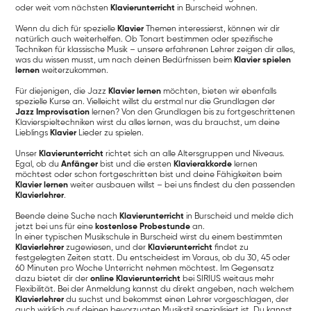
oder weit vom nächsten
Klavierunterricht
in Burscheid wohnen.
Wenn du dich für spezielle
Klavier
Themen interessierst, können wir dir
natürlich auch weiterhelfen. Ob Tonart bestimmen oder spezifische
Techniken für klassische Musik – unsere erfahrenen Lehrer zeigen dir alles,
was du wissen musst, um nach deinen Bedürfnissen beim
Klavier spielen
lernen
weiterzukommen.
Für diejenigen, die Jazz
Klavier lernen
möchten, bieten wir ebenfalls
spezielle Kurse an. Vielleicht willst du erstmal nur die Grundlagen der
Jazz Improvisation
lernen? Von den Grundlagen bis zu fortgeschrittenen
Klavierspieltechniken wirst du alles lernen, was du brauchst, um deine
Lieblings
Klavier
Lieder zu spielen.
Unser
Klavierunterricht
richtet sich an alle Altersgruppen und Niveaus.
Egal, ob du
Anfänger
bist und die ersten
Klavierakkorde
lernen
möchtest oder schon fortgeschritten bist und deine Fähigkeiten beim
Klavier lernen
weiter ausbauen willst – bei uns findest du den passenden
Klavierlehrer
.
Beende deine Suche nach
Klavierunterricht
in Burscheid und melde dich
jetzt bei uns für eine
kostenlose Probestunde
an.
In einer typischen Musikschule in Burscheid wirst du einem bestimmten
Klavierlehrer
zugewiesen, und der
Klavierunterricht
findet zu
festgelegten Zeiten statt. Du entscheidest im Voraus, ob du 30, 45 oder
60 Minuten pro Woche Unterricht nehmen möchtest. Im Gegensatz
dazu bietet dir der
online Klavierunterricht
bei SIRIUS weitaus mehr
Flexibilität. Bei der Anmeldung kannst du direkt angeben, nach welchem
Klavierlehrer
du suchst und bekommst einen Lehrer vorgeschlagen, der
auch wirklich auf deinen bevorzugten Musikstil spezialisiert ist. Du kannst