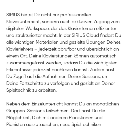
SIRIUS bietet Dir nicht nur professionellen
Klavierunterricht, sondern auch exklusiven Zugang zum
digitalen Workspace, der das Klavier lernen effizienter
und strukturierter macht. In der SIRIUS Cloud findest Du
alle wichtigen Materialien und gezielte Übungen Deines
Klavierlehrers – jederzeit abrufbar und übersichtlich an
Tali
einem Ort. Deine Klavierstunden können automatisch
Klavier / Piano / Flügel
Iaroslav
zusammengefasst werden, sodass Du die wichtigsten
Klavier / Piano / Flügel
Hannes
Erkenntnisse jederzeit nachlesen kannst. Zudem hast
Klavier / Piano / Flügel
Mariia
Du Zugriff auf die Aufnahmen Deiner Sessions, um
Klavier / Piano / Flügel
Deine Fortschritte zu verfolgen und gezielt an Deiner
Spieltechnik zu arbeiten.
Neben dem Einzelunterricht kannst Du an monatlichen
Gruppen-Sessions teilnehmen. Dort hast Du die
Möglichkeit, Dich mit anderen Pianistinnen und
Pianisten auszutauschen, neue Spieltechniken