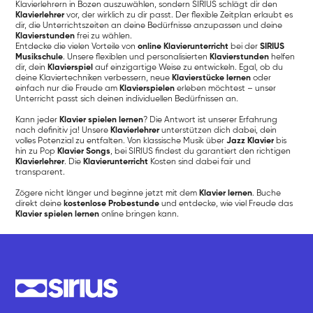
Klavierlehrern in Bozen auszuwählen, sondern SIRIUS schlägt dir den
Klavierlehrer
vor, der wirklich zu dir passt. Der flexible Zeitplan erlaubt es
dir, die Unterrichtszeiten an deine Bedürfnisse anzupassen und deine
Klavierstunden
frei zu wählen.
Entdecke die vielen Vorteile von
online Klavierunterricht
bei der
SIRIUS
Musikschule
. Unsere flexiblen und personalisierten
Klavierstunden
helfen
dir, dein
Klavierspiel
auf einzigartige Weise zu entwickeln. Egal, ob du
deine Klaviertechniken verbessern, neue
Klavierstücke lernen
oder
einfach nur die Freude am
Klavierspielen
erleben möchtest – unser
Unterricht passt sich deinen individuellen Bedürfnissen an.
Kann jeder
Klavier spielen lernen
? Die Antwort ist unserer Erfahrung
nach definitiv ja! Unsere
Klavierlehrer
unterstützen dich dabei, dein
volles Potenzial zu entfalten. Von klassische Musik über
Jazz Klavier
bis
hin zu Pop
Klavier Songs
, bei SIRIUS findest du garantiert den richtigen
Klavierlehrer
. Die
Klavierunterricht
Kosten sind dabei fair und
transparent.
Zögere nicht länger und beginne jetzt mit dem
Klavier lernen
. Buche
direkt deine
kostenlose Probestunde
und entdecke, wie viel Freude das
Klavier spielen lernen
online bringen kann.