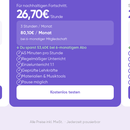
Für nachhaltigen Fortschritt.
26,70€
/Stunde
3 Stunden / Monat
80,10€ / Monat
bei 6-monatiger Mitgliedschaft
↓ Du sparst 53,40€ bei 6-monatigem Abo
45 Minuten pro Stunde
✓
Regelmäßiger Unterricht
✓
Einzelunterricht 1:1
✓
Geprüfte Lehrkräfte
✓
Materialien & Musiktools
✓
Pause möglich
✓
Kostenlos testen
Alle Preise inkl. MwSt. · Jederzeit pausierbar