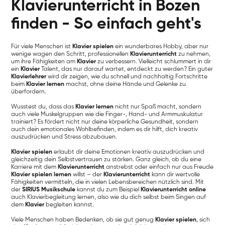
Klavierunterricht in Bozen
finden - So einfach geht's
Für viele Menschen ist
Klavier spielen
ein wunderbares Hobby, aber nur
wenige wagen den Schritt, professionellen
Klavierunterricht
zu nehmen,
um ihre Fähigkeiten am
Klavier
zu verbessern. Vielleicht schlummert in dir
ein
Klavier
Talent, das nur darauf wartet, entdeckt zu werden? Ein guter
Klavierlehrer
wird dir zeigen, wie du schnell und nachhaltig Fortschritte
beim
Klavier lernen
machst, ohne deine Hände und Gelenke zu
überfordern.
Wusstest du, dass das
Klavier lernen
nicht nur Spaß macht, sondern
auch viele Muskelgruppen wie die Finger-, Hand- und Armmuskulatur
trainiert? Es fördert nicht nur deine körperliche Gesundheit, sondern
auch dein emotionales Wohlbefinden, indem es dir hilft, dich kreativ
auszudrücken und Stress abzubauen.
Klavier spielen
erlaubt dir deine Emotionen kreativ auszudrücken und
gleichzeitig dein Selbstvertrauen zu stärken. Ganz gleich, ob du eine
Karriere mit dem
Klavierunterricht
anstrebst oder einfach nur aus Freude
Klavier spielen lernen
willst – der
Klavierunterricht
kann dir wertvolle
Fähigkeiten vermitteln, die in vielen Lebensbereichen nützlich sind. Mit
der
SIRIUS Musikschule
kannst du zum Beispiel
Klavierunterricht online
auch Klavierbegleitung lernen, also wie du dich selbst beim Singen auf
dem
Klavier
begleiten kannst.
Viele Menschen haben Bedenken, ob sie gut genug
Klavier spielen
, sich