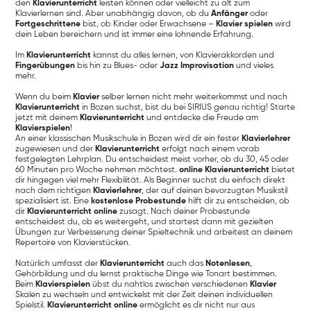
den
Klavierunterricht
leisten können oder vielleicht zu alt zum
Klavierlernen sind. Aber unabhängig davon, ob du
Anfänger
oder
Fortgeschrittene
bist, ob Kinder oder Erwachsene –
Klavier spielen
wird
dein Leben bereichern und ist immer eine lohnende Erfahrung.
Im
Klavierunterricht
kannst du alles lernen, von Klavierakkorden und
Fingerübungen
bis hin zu Blues- oder
Jazz Improvisation
und vieles
mehr.
Wenn du beim
Klavier
selber lernen nicht mehr weiterkommst und nach
Klavierunterricht
in Bozen suchst, bist du bei SIRIUS genau richtig! Starte
jetzt mit deinem
Klavierunterricht
und entdecke die Freude am
Klavierspielen
!
An einer klassischen Musikschule in Bozen wird dir ein fester
Klavierlehrer
zugewiesen und der
Klavierunterricht
erfolgt nach einem vorab
festgelegten Lehrplan. Du entscheidest meist vorher, ob du 30, 45 oder
60 Minuten pro Woche nehmen möchtest.
online Klavierunterricht
bietet
dir hingegen viel mehr Flexibilität. Als Beginner suchst du einfach direkt
nach dem richtigen
Klavierlehrer
, der auf deinen bevorzugten Musikstil
spezialisiert ist. Eine
kostenlose Probestunde
hilft dir zu entscheiden, ob
dir
Klavierunterricht online
zusagt. Nach deiner Probestunde
entscheidest du, ob es weitergeht, und startest dann mit gezielten
Übungen zur Verbesserung deiner Spieltechnik und arbeitest an deinem
Repertoire von Klavierstücken.
Natürlich umfasst der
Klavierunterricht
auch das
Notenlesen
,
Gehörbildung und du lernst praktische Dinge wie Tonart bestimmen.
Beim
Klavierspielen
übst du nahtlos zwischen verschiedenen
Klavier
Skalen zu wechseln und entwickelst mit der Zeit deinen individuellen
Spielstil.
Klavierunterricht online
ermöglicht es dir nicht nur aus