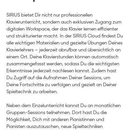
SIRIUS bietet Dir nicht nur professionellen
Klavierunterricht, sondern auch exklusiven Zugang zum
digitalen Workspace, der das Klavier lernen effizienter
und strukturierter macht. In der SIRIUS Cloud findest Du
alle wichtigen Materialien und gezielte Übungen Deines
Klavierlehrers – jederzeit abrufbar und übersichtlich an
Tali
einem Ort. Deine Klavierstunden können automatisch
Klavier / Piano / Flügel
Iaroslav
zusammengefasst werden, sodass Du die wichtigsten
Klavier / Piano / Flügel
Hannes
Erkenntnisse jederzeit nachlesen kannst. Zudem hast
Klavier / Piano / Flügel
Mariia
Du Zugriff auf die Aufnahmen Deiner Sessions, um
Klavier / Piano / Flügel
Deine Fortschritte zu verfolgen und gezielt an Deiner
Spieltechnik zu arbeiten.
Neben dem Einzelunterricht kannst Du an monatlichen
Gruppen-Sessions teilnehmen. Dort hast Du die
Möglichkeit, Dich mit anderen Pianistinnen und
Pianisten auszutauschen, neue Spieltechniken