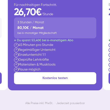
Für nachhaltigen Fortschritt.
26,70€
/Stunde
3 Stunden / Monat
80,10€ / Monat
bei 6-monatiger Mitgliedschaft
↓ Du sparst 53,40€ bei 6-monatigem Abo
45 Minuten pro Stunde
✓
Regelmäßiger Unterricht
✓
Einzelunterricht 1:1
✓
Geprüfte Lehrkräfte
✓
Materialien & Musiktools
✓
Pause möglich
✓
Kostenlos testen
Alle Preise inkl. MwSt. · Jederzeit pausierbar