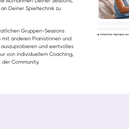
die Aufnahmen Deiner Sessions,
 an Deiner Spieltechnik zu
natlichen Gruppen-Sessions
h mit anderen Pianistinnen und
 auszuprobieren und wertvolles
nur von individuellem Coaching,
k der Community.
Tali
Klavier / Piano / Flügel
Iaroslav
Klavier / Piano / Flügel
Hannes
Klavier / Piano / Flügel
Mariia
Klavier / Piano / Flügel