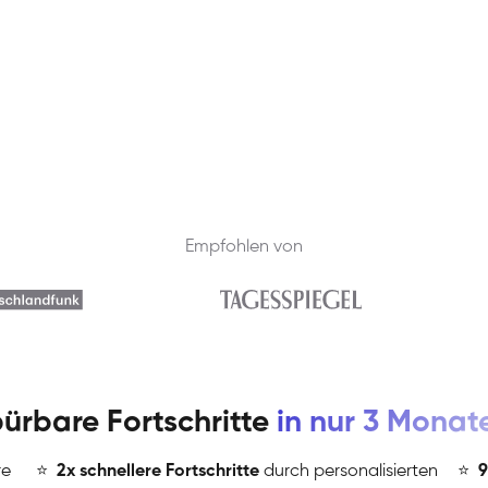
Empfohlen von
ürbare Fortschritte
in nur 3 Monat
re
⭐
️
2x schnellere Fortschritte
durch personalisierten
⭐
️
9