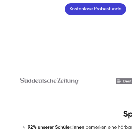
Kostenlose Probestunde
Sp
⭐
️
92% unserer Schüler:innen
bemerken eine hörba