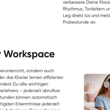
verbessere Deine Klavie
Rhythmus, Tonleitern un
Leg direkt los und meld
Probestunde an.
er Workspace
Danai
Klavier / Piano / Flügel
Friedemann
vierunterricht, sondern auch
Klavier / Piano / Flügel
Helen
r das Klavier lernen effizienter
Klavier / Piano / Flügel
Jan
findest Du alle wichtigen
Klavier / Piano / Flügel
Juliane
erlehrers – jederzeit abrufbar
Klavier / Piano / Flügel
Olli
Klavier / Piano / Flügel
Peter
rstunden können automatisch
Klavier / Piano / Flügel
gsten Erkenntnisse jederzeit