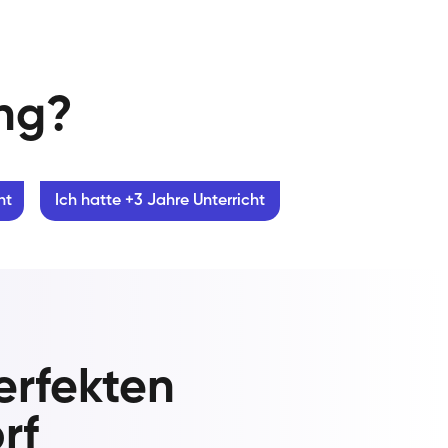
ung?
ht
Ich hatte +3 Jahre Unterricht
erfekten
rf