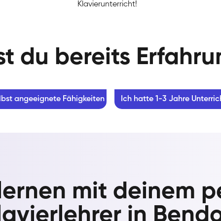
Klavierunterricht!
t du bereits Erfahr
lbst angeeignete Fähigkeiten
Ich hatte 1-3 Jahre Unterric
 lernen mit deinem p
lavierlehrer in Bendo