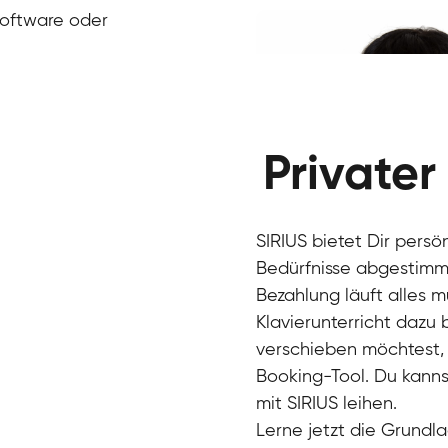
Klavier / Piano / Flügel
Ivan
Software oder
Klavier / Piano / Flügel
Benjamin
Klavier / Piano / Flügel
Privater
SIRIUS bietet Dir persö
Bedürfnisse abgestimmt
Bezahlung läuft alles 
Klavierunterricht dazu
verschieben möchtest, 
Charlotte
Booking-Tool. Du kanns
Klavier / Piano / Flügel
mit SIRIUS leihen.
Lerne jetzt die Grundla