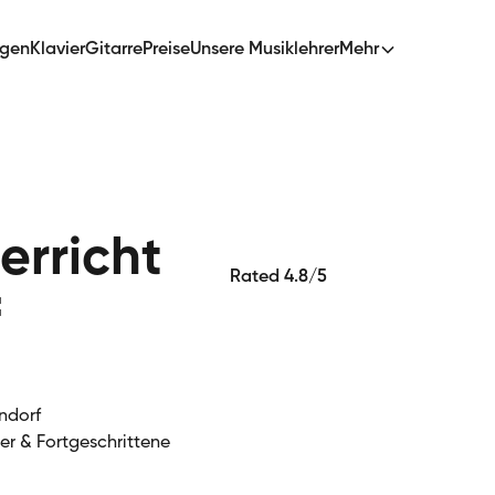
ngen
Klavier
Gitarre
Preise
Unsere Musiklehrer
Mehr
erricht
Rated 4.8/5
f
endorf
ger & Fortgeschrittene