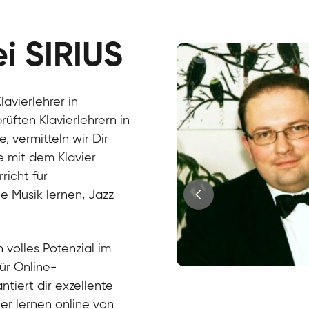
ei SIRIUS
avierlehrer in
üften Klavierlehrern in
 vermitteln wir Dir
e mit dem Klavier
richt für
e Musik lernen, Jazz
?
 volles Potenzial im
für Online-
Juri
ntiert dir exzellente
Klavier / Piano / Flügel
Tim
ier lernen online von