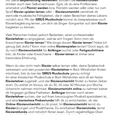
nur deine
Körperhaltung verbessern
, sondern die
Klavierstunden
stärken auch dein Selbstvertrauen. Egal, ob du eine Profikarriere
anstrebst und
Pianist werden
bzw. Pianistin werden willst oder nur zum
Spaß
Klavier spielen lernen
willst –
Klavierunterricht
vermittelt dir
wertvolle musikalische Fähigkeiten, die in vielen Bereichen deines Lebens
nützlich sind. Mit der
SIRIUS Musikschule
kannst du beispielsweise auch
Klavierbegleitung lernen, um dich als Singer-Songwriter auf dem
Klavier
begleiten zu können.
Viele Menschen haben jedoch Bedenken, einen professionellen
Klavierlehrer
zu engagieren, weil sie sich fragen: Kann man als
Erwachsener
Klavier lernen
? Wie lange dauert
Klavier lernen
? Habe ich
genug Zeit dafür? Kann man online
Klavierspielen
lernen? Doch egal, ob
du nach
Klavierunterricht
für
Anfänger
suchst oder
Fortgeschrittene
bist, ob Kinder oder Erwachsene –
Klavier lernen
ist immer eine
besondere Erfahrung.
Wenn du also nicht mehr
Klavier
selber lernen willst, deine Spieltechnik
verbessern und den passenden
Klavierlehrer
in Bad-Wörishofen finden
möchtest, bist du bei der
SIRIUS Musikschule
genau richtig!
An einer klassischen Musikschule in Bad-Wörishofen wird dir ein fester
Klavierlehrer
zugeteilt, und der
Klavierunterricht
findet zu festen Zeiten
statt. Du wählst im Voraus, ob du 30, 45 oder 60 Minuten pro Woche
Unterricht nehmen möchtest.
Klavierunterricht online
zu nehmen bietet
dir hingegen größere Freiheiten.
Anfänger
können nach einem
Klavierlehrer
suchen, der auf ihren bevorzugten Musikstil spezialisiert ist,
und eine
kostenlose Probestunde
hilft dir zu entscheiden, ob der
Online-Klavierunterricht
zu dir passt. Im
Klavierunterricht
lernst du
Klavier
übungen und Musiktheorie. Du erarbeitest
Klavierstücke
, lernst
Klavierakkorde
und natürlich Noten lesen. Durch regelmäßiges Üben