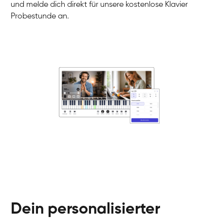
und melde dich direkt für unsere kostenlose Klavier
Probestunde an.
Danai
Klavier / Piano / Flügel
Friedemann
Klavier / Piano / Flügel
Helen
Klavier / Piano / Flügel
Jan
Klavier / Piano / Flügel
Juliane
Klavier / Piano / Flügel
Olli
Klavier / Piano / Flügel
Peter
Klavier / Piano / Flügel
Dein personalisierter