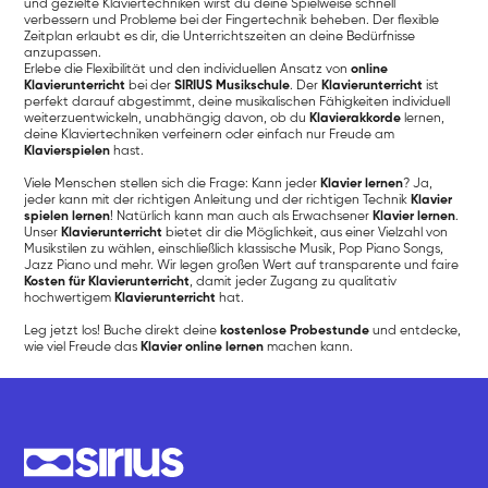
und gezielte Klaviertechniken wirst du deine Spielweise schnell
verbessern und Probleme bei der Fingertechnik beheben. Der flexible
Zeitplan erlaubt es dir, die Unterrichtszeiten an deine Bedürfnisse
anzupassen.
Erlebe die Flexibilität und den individuellen Ansatz von
online
Klavierunterricht
bei der
SIRIUS Musikschule
. Der
Klavierunterricht
ist
perfekt darauf abgestimmt, deine musikalischen Fähigkeiten individuell
weiterzuentwickeln, unabhängig davon, ob du
Klavierakkorde
lernen,
deine Klaviertechniken verfeinern oder einfach nur Freude am
Klavierspielen
hast.
Viele Menschen stellen sich die Frage: Kann jeder
Klavier lernen
? Ja,
jeder kann mit der richtigen Anleitung und der richtigen Technik
Klavier
spielen lernen
! Natürlich kann man auch als Erwachsener
Klavier lernen
.
Unser
Klavierunterricht
bietet dir die Möglichkeit, aus einer Vielzahl von
Musikstilen zu wählen, einschließlich klassische Musik, Pop Piano Songs,
Jazz Piano und mehr. Wir legen großen Wert auf transparente und faire
Kosten für Klavierunterricht
, damit jeder Zugang zu qualitativ
hochwertigem
Klavierunterricht
hat.
Leg jetzt los! Buche direkt deine
kostenlose Probestunde
und entdecke,
wie viel Freude das
Klavier online lernen
machen kann.