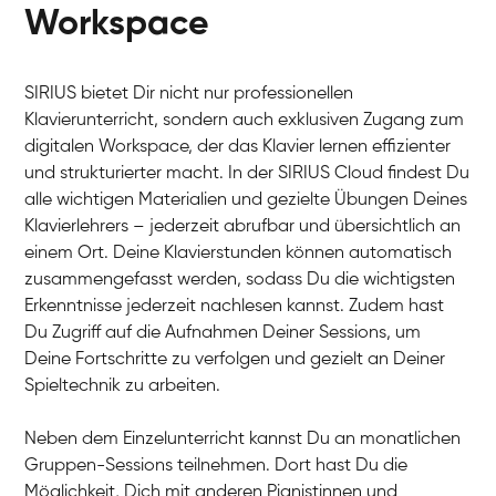
Workspace
SIRIUS bietet Dir nicht nur professionellen
Klavierunterricht, sondern auch exklusiven Zugang zum
digitalen Workspace, der das Klavier lernen effizienter
und strukturierter macht. In der SIRIUS Cloud findest Du
alle wichtigen Materialien und gezielte Übungen Deines
Klavierlehrers – jederzeit abrufbar und übersichtlich an
Tali
einem Ort. Deine Klavierstunden können automatisch
Klavier / Piano / Flügel
Iaroslav
zusammengefasst werden, sodass Du die wichtigsten
Klavier / Piano / Flügel
Hannes
Erkenntnisse jederzeit nachlesen kannst. Zudem hast
Klavier / Piano / Flügel
Mariia
Du Zugriff auf die Aufnahmen Deiner Sessions, um
Klavier / Piano / Flügel
Deine Fortschritte zu verfolgen und gezielt an Deiner
Spieltechnik zu arbeiten.
Neben dem Einzelunterricht kannst Du an monatlichen
Gruppen-Sessions teilnehmen. Dort hast Du die
Möglichkeit, Dich mit anderen Pianistinnen und