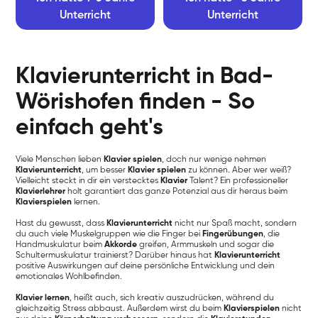
Unterricht
Unterricht
Klavierunterricht in Bad-
Wörishofen finden - So
einfach geht's
Viele Menschen lieben
Klavier spielen
, doch nur wenige nehmen
Klavierunterricht
, um besser
Klavier spielen
zu können. Aber wer weiß?
Vielleicht steckt in dir ein verstecktes
Klavier
Talent? Ein professioneller
Klavierlehrer
holt garantiert das ganze Potenzial aus dir heraus beim
Klavierspielen
lernen.
Hast du gewusst, dass
Klavierunterricht
nicht nur Spaß macht, sondern
du auch viele Muskelgruppen wie die Finger bei
Fingerübungen
, die
Handmuskulatur beim
Akkorde
greifen, Armmuskeln und sogar die
Schultermuskulatur trainierst? Darüber hinaus hat
Klavierunterricht
positive Auswirkungen auf deine persönliche Entwicklung und dein
emotionales Wohlbefinden.
Klavier lernen
, heißt auch, sich kreativ auszudrücken, während du
gleichzeitig Stress abbaust. Außerdem wirst du beim
Klavierspielen
nicht