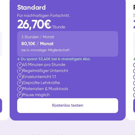
Standard
Für nachhaltigen Fortschritt.
26,70€
/Stunde
3 Stunden / Monat
80,10€ / Monat
bei 6-monatiger Mitgliedschaft
↓ Du sparst 53,40€ bei 6-monatigem Abo
45 Minuten pro Stunde
✓
Regelmäßiger Unterricht
✓
Einzelunterricht 1:1
✓
Geprüfte Lehrkräfte
✓
Materialien & Musiktools
✓
Pause möglich
✓
Kostenlos testen