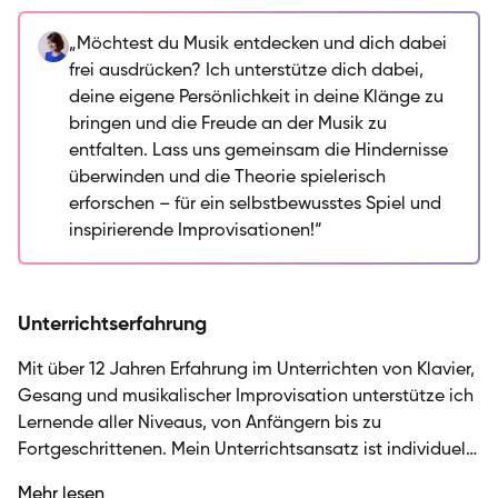
auch fühlst, denn das ist der Schlüssel zum Ausdruck.
Ich unterrichte bei der SIRIUS Musikschule und lege
„Möchtest du Musik entdecken und dich dabei
großen Wert darauf, Technik und Gehörbildung mit
frei ausdrücken? Ich unterstütze dich dabei,
Freude am Musizieren zu verbinden. Egal, ob du die
deine eigene Persönlichkeit in deine Klänge zu
Schönheit des klassischen Klavierspiels erleben oder
bringen und die Freude an der Musik zu
deine Stimme in einem vielseitigen Repertoire
entfalten. Lass uns gemeinsam die Hindernisse
trainieren möchtest – ich gestalte den Unterricht so,
überwinden und die Theorie spielerisch
dass er sowohl strukturiert als auch inspirierend ist.
erforschen – für ein selbstbewusstes Spiel und
Mein Ziel ist es, dich auf deinem musikalischen Weg zu
inspirierende Improvisationen!“
begleiten und dir beizubringen, wie du rhythmische
und harmonische Strukturen meisterhaft in deine
eigene Musik integrieren kannst.
Unterrichtserfahrung
Mit über 12 Jahren Erfahrung im Unterrichten von Klavier,
Gesang und musikalischer Improvisation unterstütze ich
Lernende aller Niveaus, von Anfängern bis zu
Fortgeschrittenen. Mein Unterrichtsansatz ist individuell
und auf die persönlichen Ziele der Schüler:innen
Mehr lesen