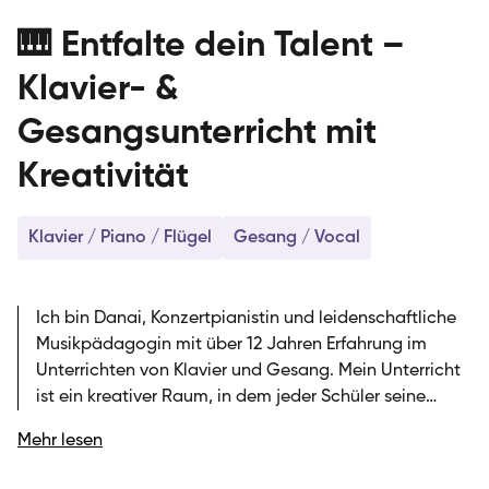
🎹 Entfalte dein Talent –
Klavier- &
Gesangsunterricht mit
Kreativität
Klavier / Piano / Flügel
Gesang / Vocal
Ich bin Danai, Konzertpianistin und leidenschaftliche
Musikpädagogin mit über 12 Jahren Erfahrung im
Unterrichten von Klavier und Gesang. Mein Unterricht
ist ein kreativer Raum, in dem jeder Schüler seine
individuelle Persönlichkeit und Musikalität entfalten
Mehr lesen
kann. Für mich ist es essenziell, dass du die
Grundlagen der Musik nicht nur verstehst, sondern sie