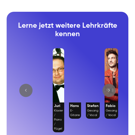
Lerne jetzt weitere Lehrkräfte
kennen
Juri
Hans
Stefan
Fabio
Richa
Klavier
E-
Gesang
Gesang
Gesan
/
Gitarre
/ Vocal
/ Vocal
/ Vocal
Piano
/
Flügel