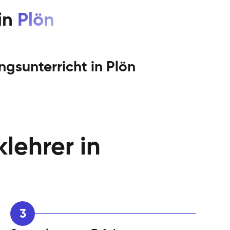
in
Plön
gsunterricht in
Plön
lehrer in
3