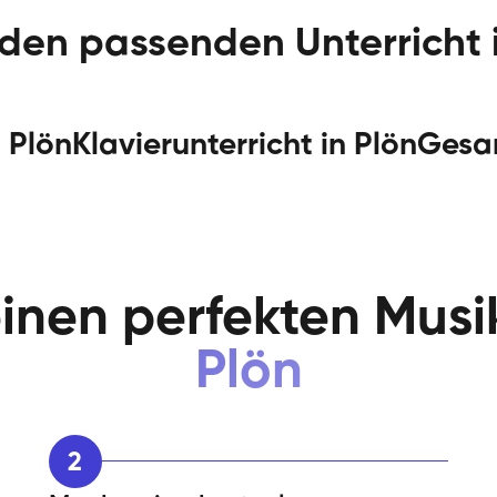
 den passenden Unterricht 
n
Plön
Klavierunterricht in
Plön
Gesan
inen perfekten Musik
Plön
2