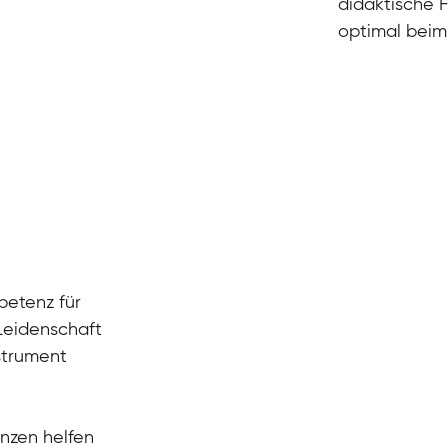
didaktische F
optimal beim 
petenz für
 Leidenschaft
nstrument
nzen helfen