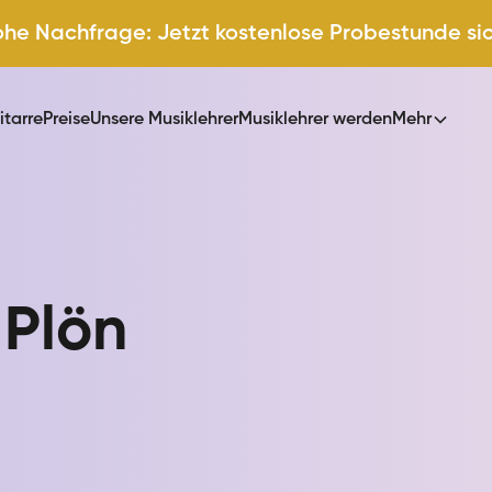
ohe Nachfrage: Jetzt kostenlose Probestunde si
itarre
Preise
Unsere Musiklehrer
Musiklehrer werden
Mehr
n
Plön