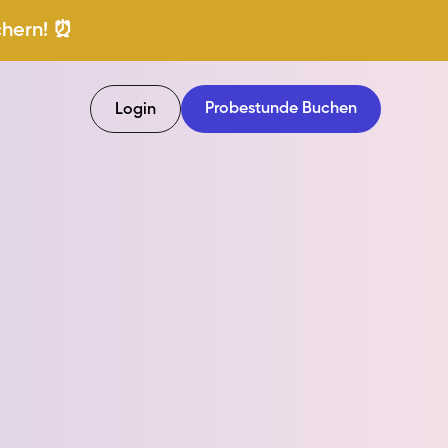
chern! ⏰
Probestunde Buchen
Login