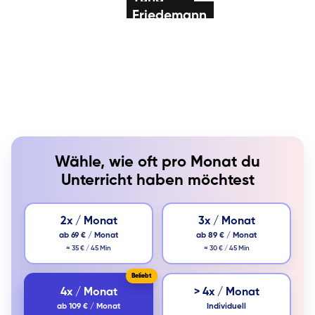
Friedemann
Klavier / Piano /
Flügel
Mariia
Gitarre
Klavier / Piano /
Flügel
Wähle, wie oft pro Monat du
Unterricht haben möchtest
2x / Monat
3x / Monat
ab 69 € / Monat
ab 89 € / Monat
≈ 35 € / 45 Min
≈ 30 € / 45 Min
4x / Monat
> 4x / Monat
ab 109 € / Monat
Individuell