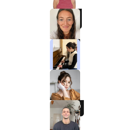
Charlotte
Klavier / Piano /
Flügel
Tali
Klavier / Piano /
Flügel
Ela
Gesang / Vocal
Alexandra
Gesang / Vocal