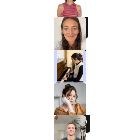
Charlotte
Klavier / Piano /
Flügel
Tali
Klavier / Piano /
Flügel
Ela
Gesang / Vocal
Alexandra
Gesang / Vocal