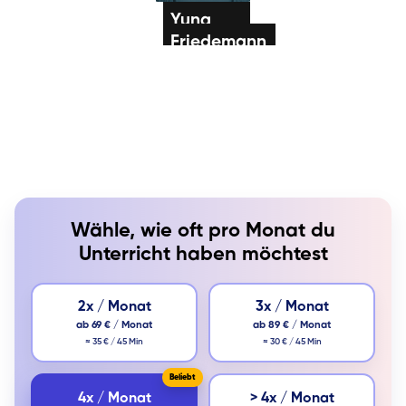
Yuna
Friedemann
Klavier / Piano /
Flügel
Mariia
Gitarre
Klavier / Piano /
Flügel
Wähle, wie oft pro Monat du
Unterricht haben möchtest
2x / Monat
3x / Monat
ab 69 € / Monat
ab 89 € / Monat
≈ 35 € / 45 Min
≈ 30 € / 45 Min
4x / Monat
> 4x / Monat