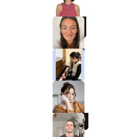
Charlotte
Klavier / Piano /
Flügel
Tali
Klavier / Piano /
Flügel
Ela
Gesang / Vocal
Alexandra
Gesang / Vocal