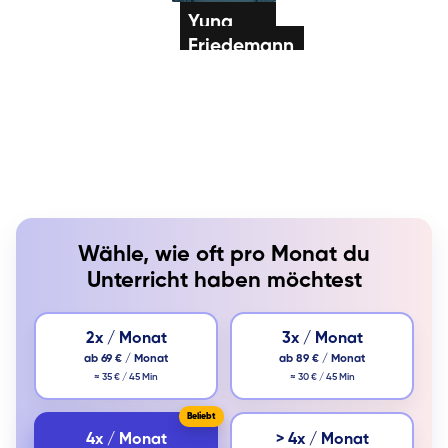
Yuna
Friedemann
Klavier / Piano /
Flügel
Mariia
Gitarre
Klavier / Piano /
Flügel
Wähle, wie oft pro Monat du
Unterricht haben möchtest
2x / Monat
3x / Monat
ab 69 € / Monat
ab 89 € / Monat
≈ 35 € / 45 Min
≈ 30 € / 45 Min
4x / Monat
> 4x / Monat