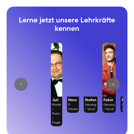
Lerne jetzt unsere Lehrkräfte
kennen
Juri
Hans
Stefan
Fabio
Richar
Klavier
E-
Gesang
Gesang
Gesang
/
Gitarre
/ Vocal
/ Vocal
/ Vocal
Piano
/
Flügel