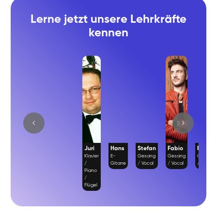
Lerne jetzt unsere Lehrkräfte
kennen
Juri
Hans
Stefan
Fabio
Richar
Klavier
E-
Gesang
Gesang
Gesang
/
Gitarre
/ Vocal
/ Vocal
/ Vocal
Piano
/
Flügel