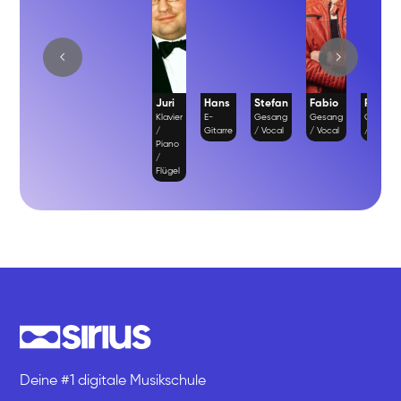
Juri
Hans
Stefan
Fabio
Richar
Klavier
E-
Gesang
Gesang
Gesang
/
Gitarre
/ Vocal
/ Vocal
/ Vocal
Piano
/
Flügel
Deine #1 digitale Musikschule