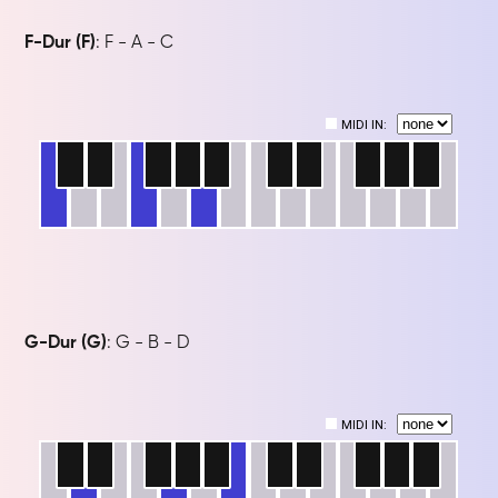
F-Dur (F)
: F - A - C
G-Dur (G)
: G - B - D