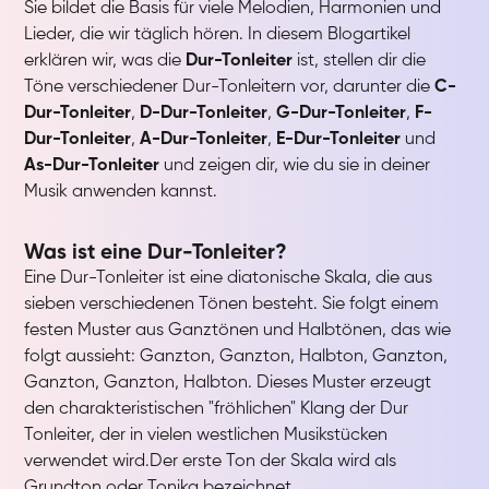
Sie bildet die Basis für viele Melodien, Harmonien und
Lieder, die wir täglich hören. In diesem Blogartikel
erklären wir, was die
Dur-Tonleiter
ist, stellen dir die
Töne verschiedener Dur-Tonleitern vor, darunter die
C-
Dur-Tonleiter
,
D-Dur-Tonleiter
,
G-Dur-Tonleiter
,
F-
Dur-Tonleiter
,
A-Dur-Tonleiter
,
E-Dur-Tonleiter
und
As-Dur-Tonleiter
und zeigen dir, wie du sie in deiner
Musik anwenden kannst.
Was ist eine Dur-Tonleiter?
Eine Dur-Tonleiter ist eine diatonische Skala, die aus
sieben verschiedenen Tönen besteht. Sie folgt einem
festen Muster aus Ganztönen und Halbtönen, das wie
folgt aussieht: Ganzton, Ganzton, Halbton, Ganzton,
Ganzton, Ganzton, Halbton. Dieses Muster erzeugt
den charakteristischen "fröhlichen" Klang der Dur
Tonleiter, der in vielen westlichen Musikstücken
verwendet wird.Der erste Ton der Skala wird als
Grundton oder Tonika bezeichnet.