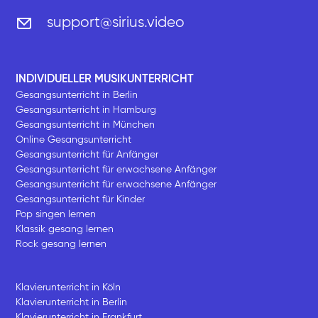
support@sirius.video
INDIVIDUELLER MUSIKUNTERRICHT
Gesangsunterricht in Berlin
Gesangsunterricht in Hamburg
Gesangsunterricht in München
Online Gesangsunterricht
Gesangsunterricht für Anfänger
Gesangsunterricht für erwachsene Anfänger
Gesangsunterricht für erwachsene Anfänger
Gesangsunterricht für Kinder
Pop singen lernen
Klassik gesang lernen
Rock gesang lernen
Klavierunterricht in Köln
Klavierunterricht in Berlin
Klavierunterricht in Frankfurt