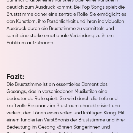
Stimmcharakter eines Künstlers oder einer Künstlerin
deutlich zum Ausdruck kommt. Bei Pop Songs spielt die
Bruststimme daher eine zentrale Rolle. Sie ermöglicht es
den Künstlern, ihre Persönlichkeit und ihren individuellen
Ausdruck durch die Bruststimme zu vermitteln und
somit eine starke emotionale Verbindung zu ihrem
Publikum aufzubauen.
Fazit:
Die Bruststimme ist ein essentielles Element des
Gesangs, das in verschiedenen Musikstilen eine
bedeutende Rolle spielt. Sie wird durch die tiefe und
kraftvolle Resonanz im Brustraum charakterisiert und
verleiht den Tönen einen vollen und kräftigen Klang. Mit
einem fundierten Verständnis der Bruststimme und ihrer
Bedeutung im Gesang können Sängerinnen und