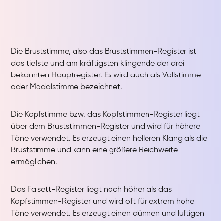
Die Bruststimme, also das Bruststimmen-Register ist
das tiefste und am kräftigsten klingende der drei
bekannten Hauptregister. Es wird auch als Vollstimme
oder Modalstimme bezeichnet.
Die Kopfstimme bzw. das Kopfstimmen-Register liegt
über dem Bruststimmen-Register und wird für höhere
Töne verwendet. Es erzeugt einen helleren Klang als die
Bruststimme und kann eine größere Reichweite
ermöglichen.
Das Falsett-Register liegt noch höher als das
Kopfstimmen-Register und wird oft für extrem hohe
Töne verwendet. Es erzeugt einen dünnen und luftigen