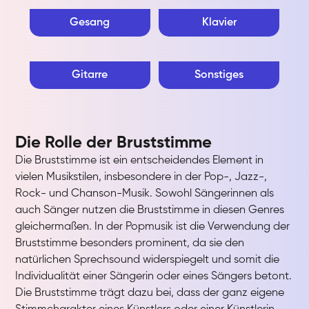
Gesang
Klavier
Gitarre
Sonstiges
Die Rolle der Bruststimme
Die Bruststimme ist ein entscheidendes Element in
vielen Musikstilen, insbesondere in der Pop-, Jazz-,
Rock- und Chanson-Musik. Sowohl Sängerinnen als
auch Sänger nutzen die Bruststimme in diesen Genres
gleichermaßen. In der Popmusik ist die Verwendung der
Bruststimme besonders prominent, da sie den
natürlichen Sprechsound widerspiegelt und somit die
Individualität einer Sängerin oder eines Sängers betont.
Die Bruststimme trägt dazu bei, dass der ganz eigene